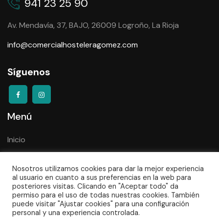
941 23 25 90
Av. Mendavía, 37, BAJO, 26009 Logroño, La Rioja
info@comercialhosteleragomez.com
Síguenos
Menú
Inicio
Serigrafía copas
Nosotros utilizamos cookies para dar la mejor experiencia
Empresa
al usuario en cuanto a sus preferencias en la web para
posteriores visitas. Clicando en "Aceptar todo" da
Contacto
permiso para el uso de todas nuestras cookies. También
puede visitar "Ajustar cookies" para una configuración
personal y una experiencia controlada.