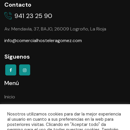
Contacto
941 23 25 90
Av. Mendavía, 37, BAJO, 26009 Logroño, La Rioja
info@comercialhosteleragomez.com
Síguenos
Menú
Inicio
Serigrafía copas
Nosotros utilizamos cookies para dar la mejor experiencia
Empresa
al usuario en cuanto a sus preferencias en la web para
posteriores visitas. Clicando en "Aceptar todo" da
Contacto
permiso para el uso de todas nuestras cookies. También